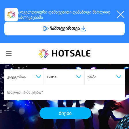
ყოველდღიური
დამატებითი დანაზოგი
მხოლოდ
აპლიკაციაში
ჩამოტვირთვა
კატეგორია
Guria
უბანი
ძიება
შეიძინე
სასურველი მომსახურება