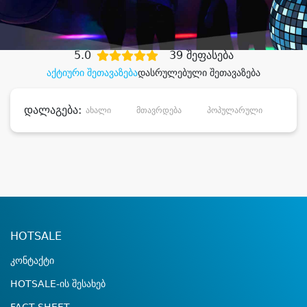
დიდი დანაზოგით
5.0
39 შეფასება
აქტიური შეთავაზება
დასრულებული შეთავაზება
დალაგება:
ახალი
მთავრდება
პოპულარული
დანა
HOTSALE
კონტაქტი
HOTSALE-ის შესახებ