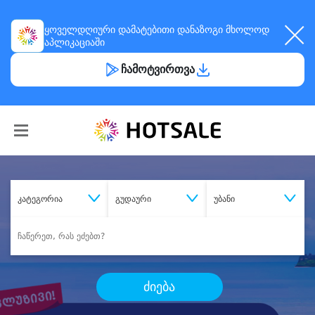
ყოველდღიური
დამატებითი დანაზოგი
მხოლოდ
აპლიკაციაში
ჩამოტვირთვა
კატეგორია
გუდაური
უბანი
ძიება