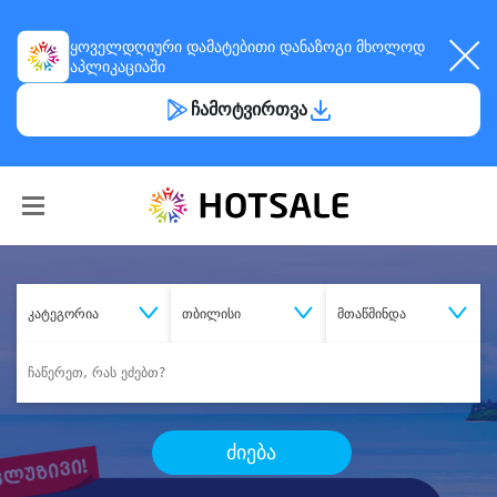
ყოველდღიური
დამატებითი დანაზოგი
მხოლოდ
აპლიკაციაში
ჩამოტვირთვა
კატეგორია
თბილისი
მთაწმინდა
ძიება