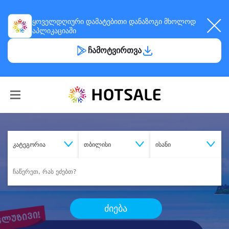
ყოველდღიური
დამატებითი დანაზოგი
მხოლოდ
აპლიკაციაში
ჩამოტვირთვა
კატეგორია
თბილისი
ისანი
ძიება