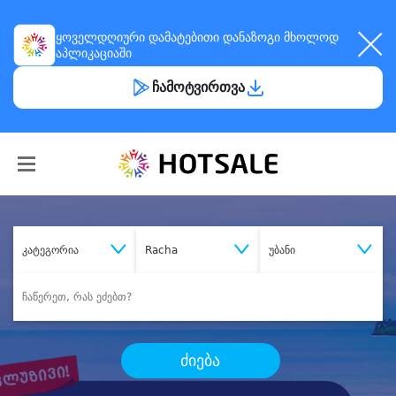
ყოველდღიური
დამატებითი დანაზოგი
მხოლოდ
აპლიკაციაში
ჩამოტვირთვა
კატეგორია
Racha
უბანი
ძიება