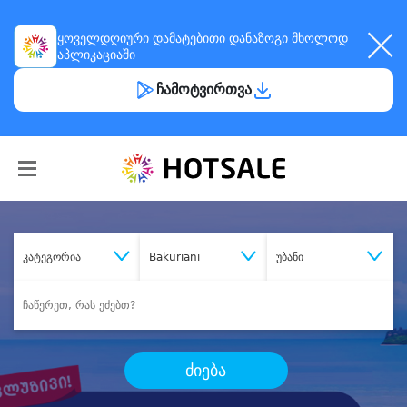
ყოველდღიური
დამატებითი დანაზოგი
მხოლოდ
აპლიკაციაში
ჩამოტვირთვა
კატეგორია
Bakuriani
უბანი
ძიება