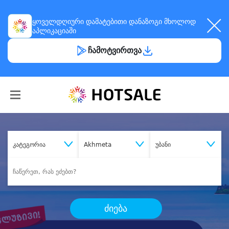
ყოველდღიური
დამატებითი დანაზოგი
მხოლოდ
აპლიკაციაში
ჩამოტვირთვა
კატეგორია
Akhmeta
უბანი
ძიება