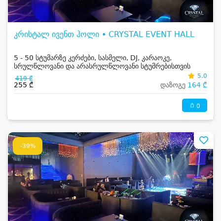
კრისტალ ივენთ ჰოლი • CRYSTAL EVENT HALL
5 - 50 სტუმარზე კერძები, სასმელი, DJ, კარაოკე,
სრულწლოვანი და არასრულწლოვანი სტუმრებისთვის
5.0
419 ₾
255 ₾
დაზოგე
164 ₾
0
-39%