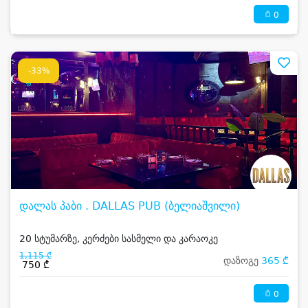
0
-33%
დალას პაბი . DALLAS PUB (ბელიაშვილი)
20 სტუმარზე, კერძები სასმელი და კარაოკე
1,115 ₾
დაზოგე
365 ₾
750 ₾
0