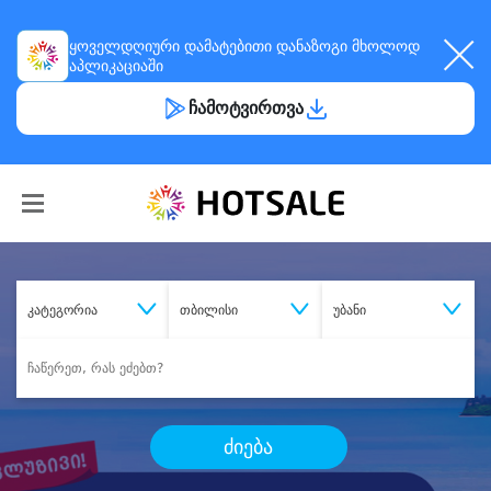
ყოველდღიური
დამატებითი დანაზოგი
მხოლოდ
აპლიკაციაში
ჩამოტვირთვა
კატეგორია
თბილისი
უბანი
ძიება