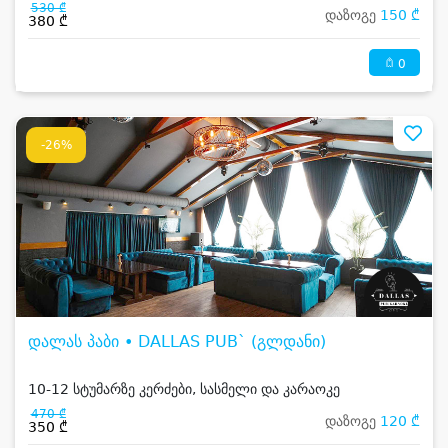
530 ₾
დაზოგე
150 ₾
380 ₾
0
-26%
დალას პაბი • DALLAS PUB` (გლდანი)
10-12 სტუმარზე კერძები, სასმელი და კარაოკე
470 ₾
დაზოგე
120 ₾
350 ₾