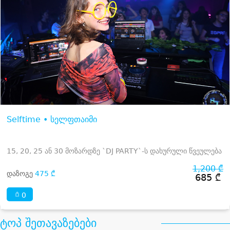
Selftime • სელფთაიმი
15, 20, 25 ან 30 მოზარდზე `DJ PARTY`-ს დახურული წვეულება
1,200 ₾
დაზოგე
475 ₾
685 ₾
0
ტოპ შეთავაზებები