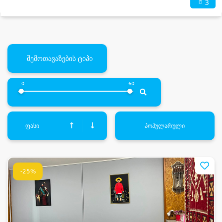
3
შემოთავაზების ტიპი
0
60
↑
↓
ფასი
პოპულარული
-25%