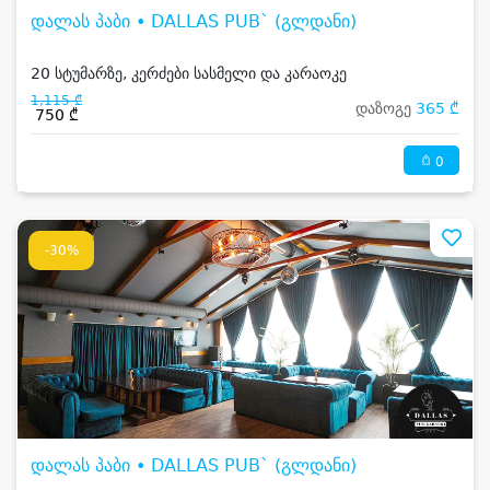
დალას პაბი • DALLAS PUB` (გლდანი)
20 სტუმარზე, კერძები სასმელი და კარაოკე
1,115 ₾
დაზოგე
365 ₾
750 ₾
0
-30%
დალას პაბი • DALLAS PUB` (გლდანი)