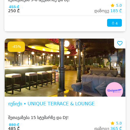
5.0
455 ₾
250 ₾
დაზოგე
185 ₾
4
-45%
იუნიქი • UNIQUE TERRACE & LOUNGE
შეთავაზება 15 სტუმარზე და DJ!
5.0
880 ₾
485 ₾
დაზოგე
365 ₾