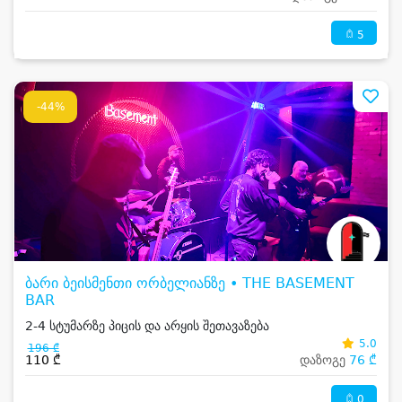
5
-44%
ბარი ბეისმენთი ორბელიანზე • THE BASEMENT
BAR
2-4 სტუმარზე პიცის და არყის შეთავაზება
5.0
196 ₾
110 ₾
დაზოგე
76 ₾
0