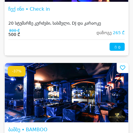
ჩექ ინი • Check in
20 სტუმარზე კერძები, სასმელი, DJ და კარაოკე
800 ₾
დაზოგე
265 ₾
500 ₾
0
-37%
ბამბუ • BAMBOO