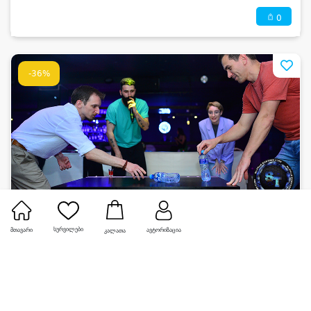
0
-36%
Selftime • სელფთაიმი
სურვილები
მთავარი
ავტორიზაცია
კალათა
დახურული წვეულება 10 სტუმარზე, დჯ და კარაოკე
1,250 ₾
დაზოგე
400 ₾
800 ₾
0