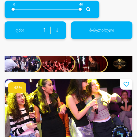
0
60
↑
↓
ფასი
პოპულარული
-48%