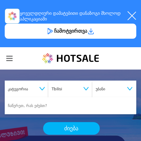
ყოველდღიური
დამატებითი დანაზოგი
მხოლოდ
აპლიკაციაში
ჩამოტვირთვა
კატეგორია
Tbilisi
უბანი
ძიება