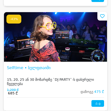
-43%
Selftime • სელფთაიმი
15, 20, 25 ან 30 მოზარდზე `DJ PARTY`-ს დახურული
წვეულება
1,200 ₾
დაზოგე
475 ₾
685 ₾
0