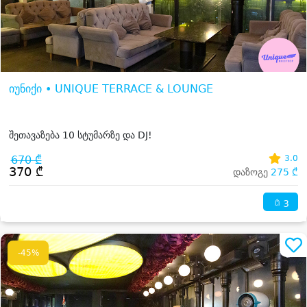
იუნიქი • UNIQUE TERRACE & LOUNGE
შეთავაზება 10 სტუმარზე და DJ!
670 ₾
3.0
370 ₾
დაზოგე
275 ₾
3
-45%