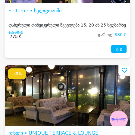
Selftime • სელფთაიმი
დახურული თინეიჯერული წვეულება 15, 20 ან 25 სტუმარზე
1,500 ₾
დაზოგე
680 ₾
775 ₾
0
-45%
იუნიქი • UNIQUE TERRACE & LOUNGE