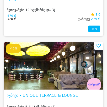
შეთავაზება 10 სტუმარზე და DJ!
3.0
670 ₾
370 ₾
დაზოგე
275 ₾
3
-45%
იუნიქი • UNIQUE TERRACE & LOUNGE
შეთავაზება 5-6 სტუმარზე და DJ!