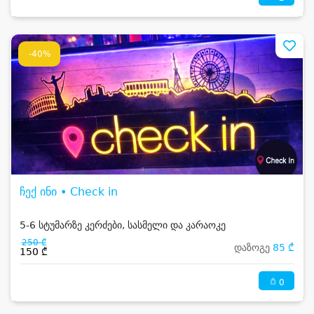
-40%
ჩექ ინი • Check in
5-6 სტუმარზე კერძები, სასმელი და კარაოკე
250 ₾
დაზოგე
85 ₾
150 ₾
0