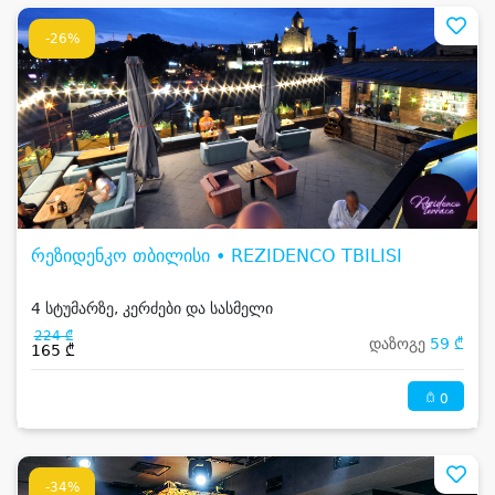
-26%
რეზიდენკო თბილისი • REZIDENCO TBILISI
4 სტუმარზე, კერძები და სასმელი
224 ₾
დაზოგე
59 ₾
165 ₾
0
-34%