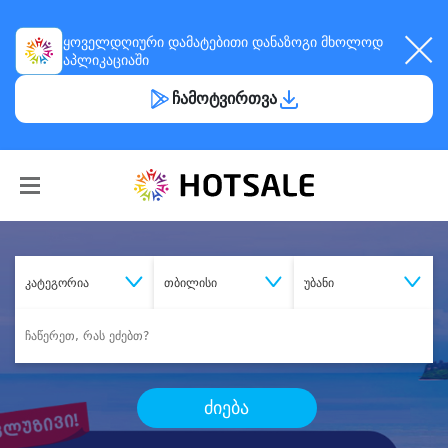
ყოველდღიური
დამატებითი დანაზოგი
მხოლოდ
აპლიკაციაში
ჩამოტვირთვა
კატეგორია
თბილისი
უბანი
ძიება