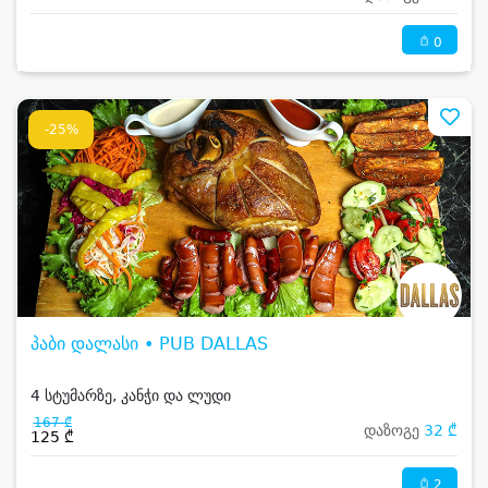
0
-25%
პაბი დალასი • PUB DALLAS
4 სტუმარზე, კანჭი და ლუდი
167 ₾
დაზოგე
32 ₾
125 ₾
2