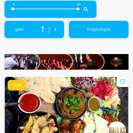
0
60
↑
↓
ფასი
პოპულარული
-32%