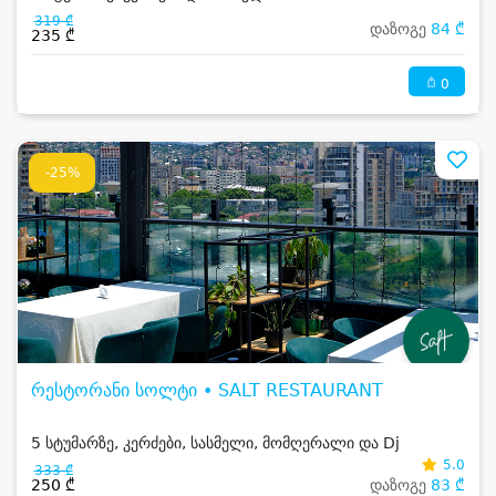
319 ₾
დაზოგე
84 ₾
235 ₾
0
-25%
რესტორანი სოლტი • SALT RESTAURANT
5 სტუმარზე, კერძები, სასმელი, მომღერალი და Dj
5.0
333 ₾
250 ₾
დაზოგე
83 ₾