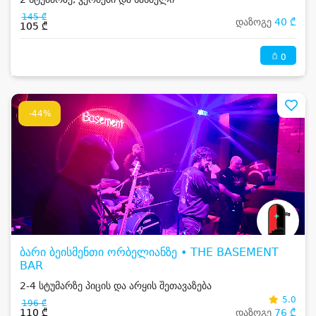
145 ₾
დაზოგე
40 ₾
105 ₾
0
-44%
ბარი ბეისმენთი ორბელიანზე • THE BASEMENT
BAR
2-4 სტუმარზე პიცის და არყის შეთავაზება
5.0
196 ₾
110 ₾
დაზოგე
76 ₾