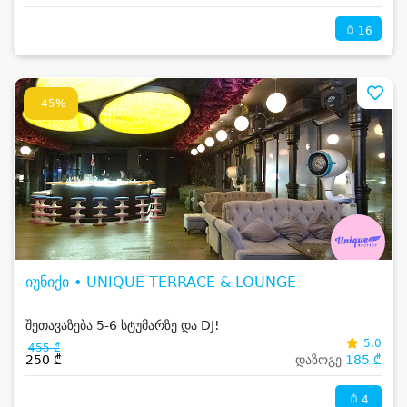
16
-45%
იუნიქი • UNIQUE TERRACE & LOUNGE
შეთავაზება 5-6 სტუმარზე და DJ!
5.0
455 ₾
250 ₾
დაზოგე
185 ₾
4