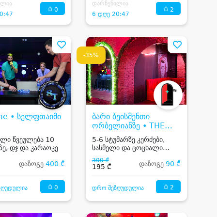
ილია
დარჩენილია
0
2
0:47
6 დღე 20:47
-35%
ime • სელფთაიმი
ბარი ბეისმენთი
ორბელიანზე • THE
BASEMENT BAR
ლი წვეულება 10
5-6 სტუმარზე კერძები,
ზე, დჯ და კარაოკე
სასმელი და ცოცხალი
მუსიკა
300 ₾
დაზოგე
400 ₾
დაზოგე
90 ₾
195 ₾
0
2
ზღუდულია
დრო შეზღუდულია