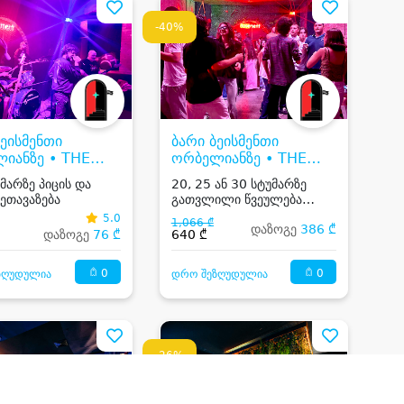
-40%
ბეისმენთი
ბარი ბეისმენთი
იანზე • THE
ორბელიანზე • THE
MENT BAR
BASEMENT BAR
უმარზე პიცის და
20, 25 ან 30 სტუმარზე
შეთავაზება
გათვლილი წვეულება
`TEEN DJ PARTY`
5.0
1,066 ₾
დაზოგე
386 ₾
დაზოგე
76 ₾
640 ₾
0
0
ზღუდულია
დრო შეზღუდულია
-26%