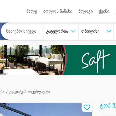
Android A
უქტებზე
მალე
ბოლოს ნანახი
ბლოგი
ქვიზი
კატეგორია
თბილისი
ება
/ კლუბი/კარაოკე/ლაუნჯი
ტოპ შ