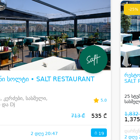
-25%
რესტო
ნი სოლტი • SALT RESTAURANT
SALT
25 სტუ
, კერძები, სასმელი,
5.0
სასმელ
 და Dj
1,832
535 ₾
713 ₾
1,375
დარჩე
19
2 დღე 20:47
2 დღე 