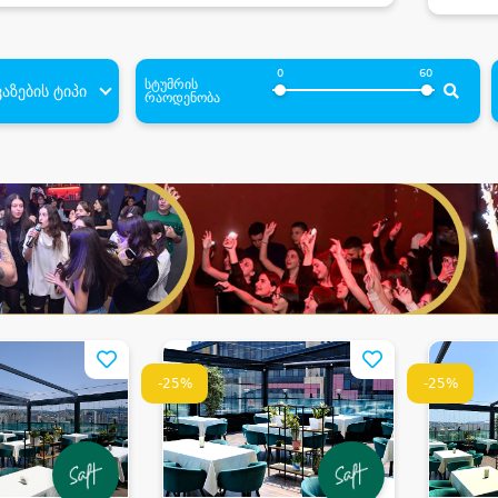
0
60
სტუმრის
აზების ტიპი
რაოდენობა
-25%
-25%