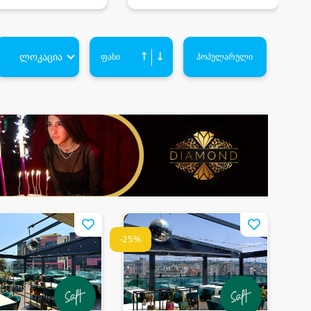
↑
↓
ლოკაცია
ფასი
პოპულარული
-25%