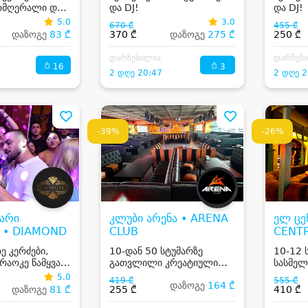
მომღერალი და
და DJ!
და DJ!
5.0
3.0
670 ₾
455 ₾
დაზოგე
83 ₾
370 ₾
დაზოგე
275 ₾
250 ₾
დარჩენილია
დარჩენ
16
3
2 დღე 20:47
2 დღე 2
-39%
-26%
ბარი
კლუბი არენა • ARENA
ელ ცე
 • DIAMOND
CLUB
CENT
ე კერძები,
10-დან 50 სტუმარზე
10-12 
რაოკე წამყვანი
გათვლილი კრეატიული
სასმელ
კლუბური მენიუები,
მუსიკა
5.0
419 ₾
555 ₾
დაზოგე
164 ₾
სასმელი, DJ,
დაზოგე
81 ₾
255 ₾
410 ₾
პროფესიონალური