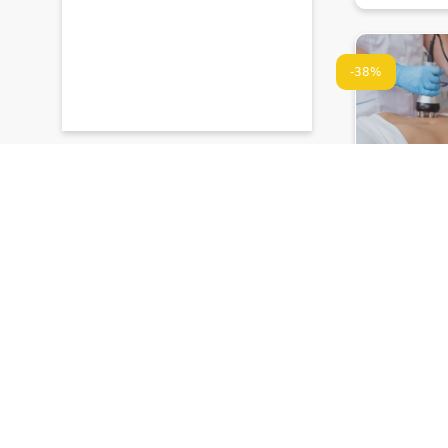
-38%
ნიემდა •
კავიტაცია 
ლიპოსაქცია
აპარატით
60 ₾
37 ₾
დარჩენილია
2 დღე 19:45
-33%