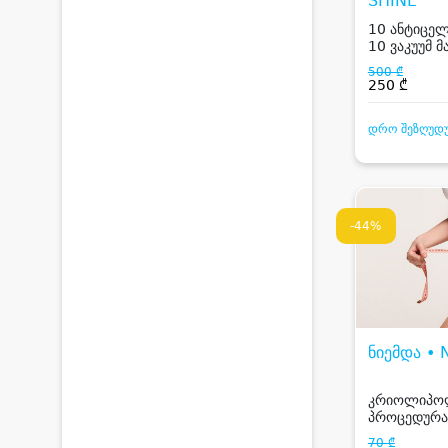
SHINE
10 ანტიცე
10 ვაკუუმ მ
ხელში, საჩ
500 ₾
ქვებით მასა
250 ₾
დრო შეზღუდ
-44%
ნიემდა •
კრიოლიპო
პროცედურა
ზონაზე
70 ₾