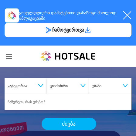
ყოველდღიური
დამატებითი დანაზოგი
მხოლოდ
აპლიკაციაში
ჩამოტვირთვა
კატეგორია
ციხისძირი
უბანი
ძიება