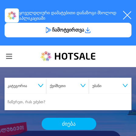
ყოველდღიური
დამატებითი დანაზოგი
მხოლოდ
აპლიკაციაში
ჩამოტვირთვა
კატეგორია
ქვიშხეთი
უბანი
ძიება