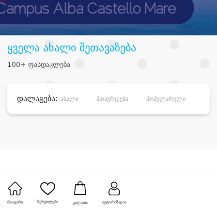
ყველა ახალი შეთავაზება
100+ ფასდაკლება
დალაგება:
ახალი
მთავრდება
პოპულარული
დანა
სურვილები
მთავარი
ავტორიზაცია
კალათა