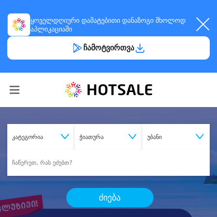
ყოველდღიური
დამატებითი დანაზოგი
მხოლოდ
აპლიკაციაში
ჩამოტვირთვა
კატეგორია
ჭიათურა
უბანი
ძიება