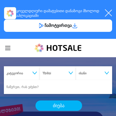
ყოველდღიური
დამატებითი დანაზოგი
მხოლოდ
აპლიკაციაში
ჩამოტვირთვა
კატეგორია
Tbilisi
ისანი
ძიება