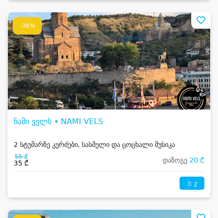
-36%
ნამი ველს • NAMI VELS
2 სტუმარზე კერძები, სასმელი და ცოცხალი მუსიკა
55 ₾
დაზოგე
20 ₾
35 ₾
2