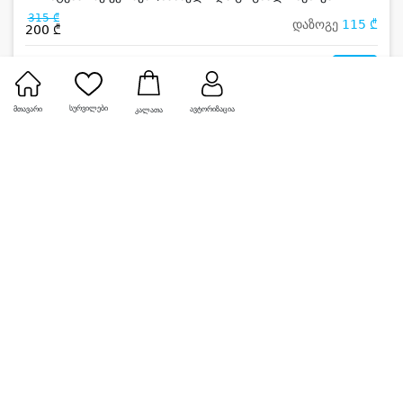
315 ₾
დაზოგე
115 ₾
200 ₾
0
სურვილები
მთავარი
ავტორიზაცია
კალათა
-40%
ნამი ველს • NAMI VELS
10-12 სტუმარზე კერძები, სასმელი და ცოცხალი მუსიკა
420 ₾
დაზოგე
170 ₾
250 ₾