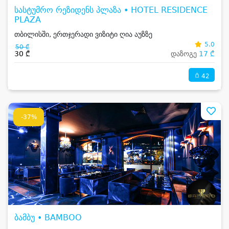
სასტუმრო რეზიდენს პლაზა • HOTEL RESIDENCE
PLAZA
თბილისში, ერთჯერადი ვიზიტი ღია აუზზე
5.0
50 ₾
30 ₾
დაზოგე
17 ₾
42
-37%
ბამბუ • BAMBOO