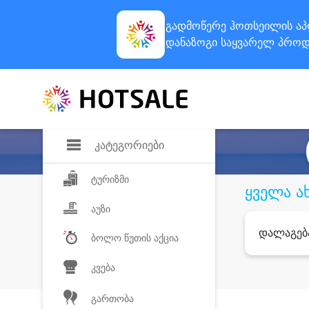
გადმოწერე ჰოთსეილის
აპ
დანაზოგი
საყვარელ პროდ
კატეგორიები
ტურიზმი
ყველა ა
აუზი
დალაგებ
ბოლო წუთის აქცია
კვება
გართობა