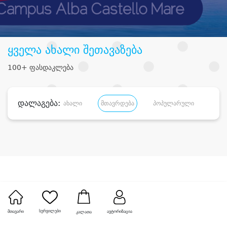
ყველა ახალი შეთავაზება
100+ ფასდაკლება
დალაგება:
ახალი
მთავრდება
პოპულარული
დანა
სურვილები
მთავარი
ავტორიზაცია
კალათა