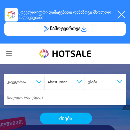
ყოველდღიური
დამატებითი დანაზოგი
მხოლოდ
აპლიკაციაში
ჩამოტვირთვა
კატეგორია
Abastumani
უბანი
ძიება