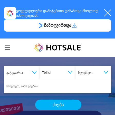
ყოველდღიური
დამატებითი დანაზოგი
მხოლოდ
აპლიკაციაში
ჩამოტვირთვა
კატეგორია
Tbilisi
ჩუღურეთი
ძიება