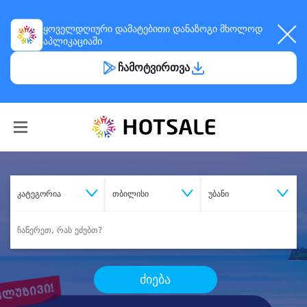
ყოველდღიური
დამატებითი დანაზოგი
მხოლოდ
აპლიკაციაში
ჩამოტვირთვა
კატეგორია
თბილისი
უბანი
ძიება