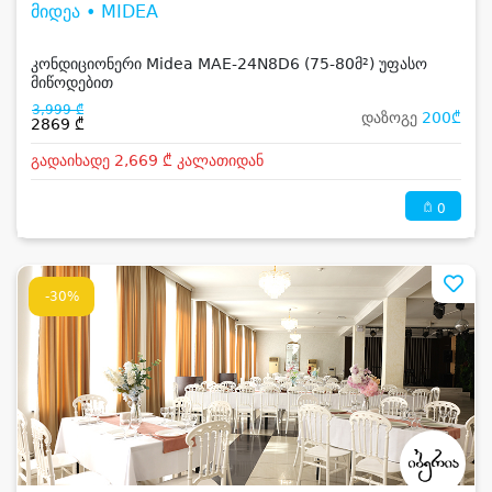
მიდეა • MIDEA
კონდიციონერი Midea MAE-24N8D6 (75-80მ²) უფასო
მიწოდებით
3,999 ₾
დაზოგე
200₾
2869 ₾
გადაიხადე 2,669 ₾ კალათიდან
0
-30%