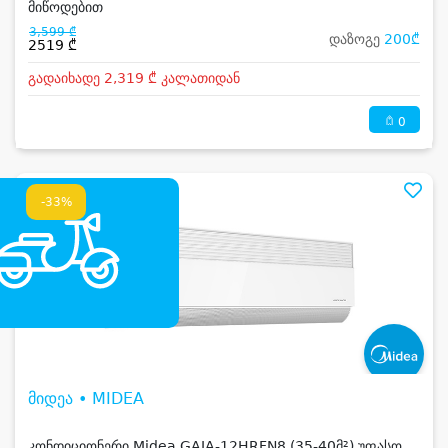
მიწოდებით
3,599 ₾
დაზოგე
200₾
2519 ₾
გადაიხადე 2,319 ₾ კალათიდან
0
-33%
მიდეა • MIDEA
კონდიციონერი Midea GAIA-12HRFN8 (35-40მ²) უფასო