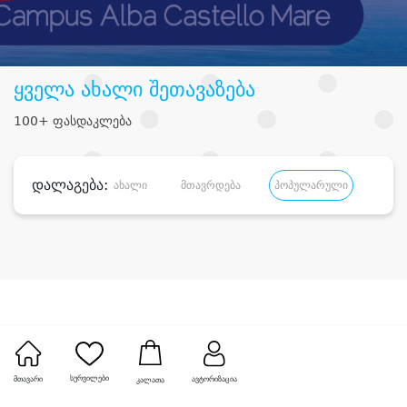
ყველა ახალი შეთავაზება
100+ ფასდაკლება
დალაგება:
ახალი
მთავრდება
პოპულარული
დანა
სურვილები
მთავარი
ავტორიზაცია
კალათა