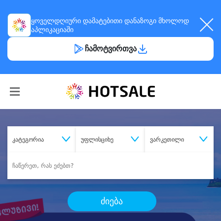
ყოველდღიური
დამატებითი დანაზოგი
მხოლოდ
აპლიკაციაში
ჩამოტვირთვა
კატეგორია
უფლისციხე
ვარკეთილი
ძიება