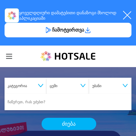
ყოველდღიური
დამატებითი დანაზოგი
მხოლოდ
აპლიკაციაში
ჩამოტვირთვა
კატეგორია
ცემი
უბანი
ძიება