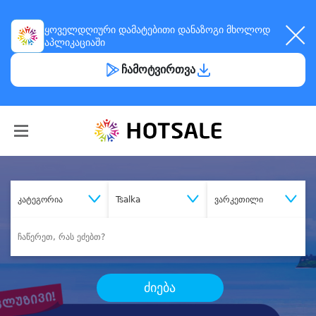
ყოველდღიური
დამატებითი დანაზოგი
მხოლოდ
აპლიკაციაში
ჩამოტვირთვა
კატეგორია
Tsalka
ვარკეთილი
ძიება