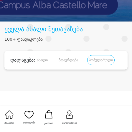
ყველა ახალი შეთავაზება
100+ ფასდაკლება
დალაგება:
ახალი
მთავრდება
პოპულარული
დანა
სურვილები
მთავარი
ავტორიზაცია
კალათა