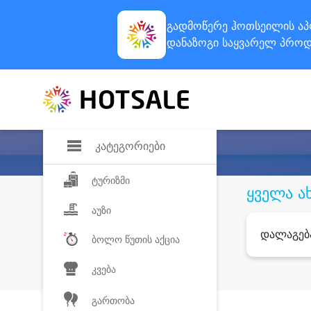
გადმოწერე ჰოთსეილის
აპ
დანაზოგი
საყვარელ პროდ
კატეგორიები
ტურიზმი
ყველა ა
აუზი
დალაგებ
ბოლო წუთის აქცია
კვება
გართობა