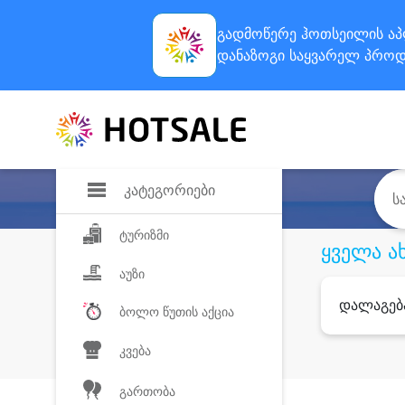
გადმოწერე ჰოთსეილის
აპ
დანაზოგი
საყვარელ პროდ
კატეგორიები
ტურიზმი
ყველა ა
აუზი
დალაგებ
ბოლო წუთის აქცია
კვება
გართობა