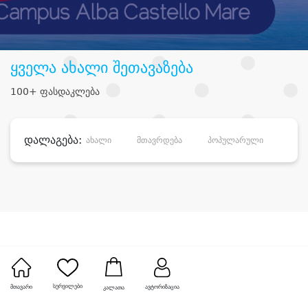
ყველა ახალი შეთავაზება
100+ ფასდაკლება
დალაგება:
ახალი
მთავრდება
პოპულარული
დანა
სურვილები
მთავარი
ავტორიზაცია
კალათა