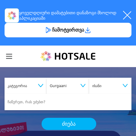
ყოველდღიური
დამატებითი დანაზოგი
მხოლოდ
აპლიკაციაში
ჩამოტვირთვა
კატეგორია
Gurgaani
ისანი
ძიება