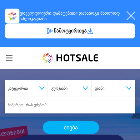
ყოველდღიური
დამატებითი დანაზოგი
მხოლოდ
აპლიკაციაში
ჩამოტვირთვა
კატეგორია
გურჯაანი
უბანი
ძიება