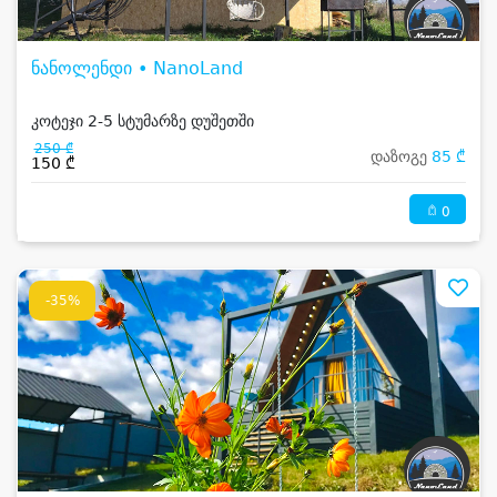
ნანოლენდი • NanoLand
კოტეჯი 2-5 სტუმარზე დუშეთში
250 ₾
დაზოგე
85 ₾
150 ₾
0
-35%