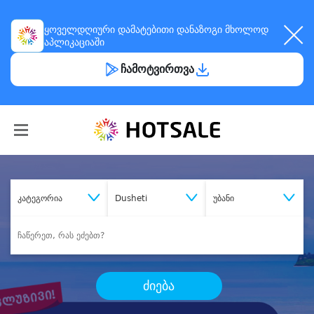
ყოველდღიური
დამატებითი დანაზოგი
მხოლოდ
აპლიკაციაში
ჩამოტვირთვა
კატეგორია
Dusheti
უბანი
ძიება