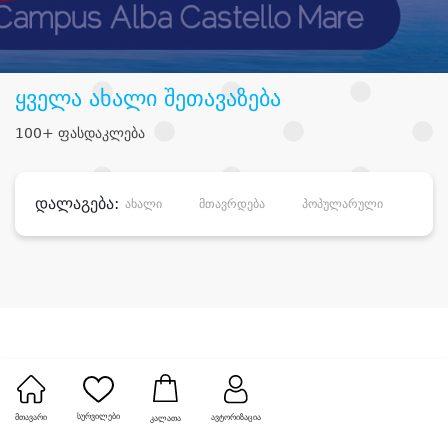
ყველა ახალი შეთავაზება
100+ ფასდაკლება
დალაგება:
ახალი
მთავრდება
პოპულარული
დანა
სურვილები
მთავარი
ავტორიზაცია
კალათა