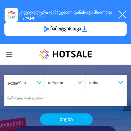
ყოველდღიური
დამატებითი დანაზოგი
მხოლოდ
აპლიკაციაში
ჩამოტვირთვა
კატეგორია
ბორჯომი
ისანი
ძიება