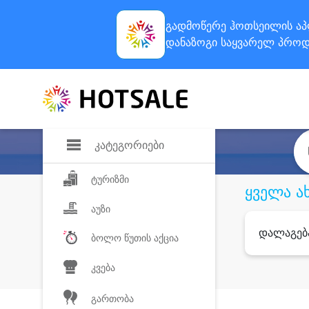
გადმოწერე ჰოთსეილის
აპ
დანაზოგი
საყვარელ პროდ
კატეგორიები
ტურიზმი
ყველა ა
აუზი
დალაგებ
ბოლო წუთის აქცია
კვება
გართობა