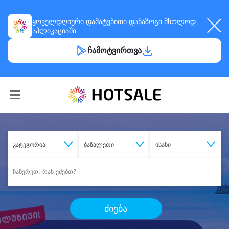
ყოველდღიური
დამატებითი დანაზოგი
მხოლოდ
აპლიკაციაში
ჩამოტვირთვა
კატეგორია
ბაზალეთი
ისანი
ძიება