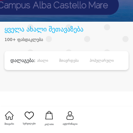
ყველა ახალი შეთავაზება
100+ ფასდაკლება
დალაგება:
ახალი
მთავრდება
პოპულარული
დანა
სურვილები
მთავარი
ავტორიზაცია
კალათა