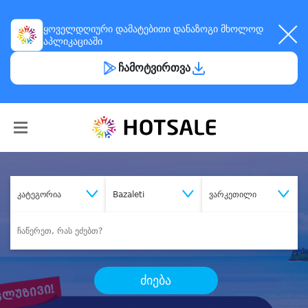
ყოველდღიური
დამატებითი დანაზოგი
მხოლოდ
აპლიკაციაში
ჩამოტვირთვა
კატეგორია
Bazaleti
ვარკეთილი
ძიება