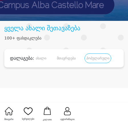
ყველა ახალი შეთავაზება
100+ ფასდაკლება
დალაგება:
ახალი
მთავრდება
პოპულარული
დანა
სურვილები
მთავარი
ავტორიზაცია
კალათა