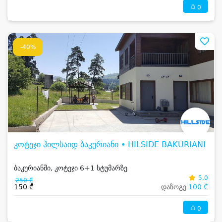
0
-40%
კოტეჯი ჰილსაიდ ბაკურიანი • HILSIDE BAKURIANI
ბაკურიანში, კოტეჯი 6+1 სტუმარზე
5.0
250 ₾
150 ₾
დაზოგე
100 ₾
0