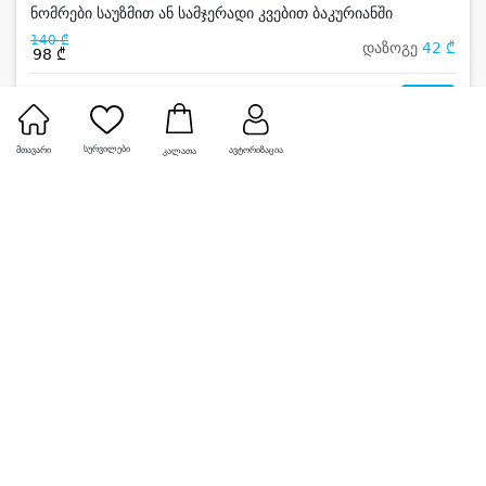
ნომრები საუზმით ან სამჯერადი კვებით ბაკურიანში
140 ₾
დაზოგე
42 ₾
98 ₾
0
სურვილები
მთავარი
ავტორიზაცია
კალათა
-24%
ჰაიდაუთ ბაკურიანი • HYDEOUT BAKURIANI
ბაკურიანში ნომერი 2 ან 4 სტუმარზე
125 ₾