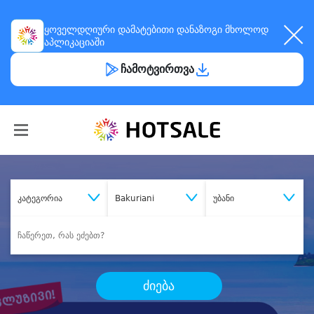
ყოველდღიური
დამატებითი დანაზოგი
მხოლოდ
აპლიკაციაში
ჩამოტვირთვა
კატეგორია
Bakuriani
უბანი
ძიება