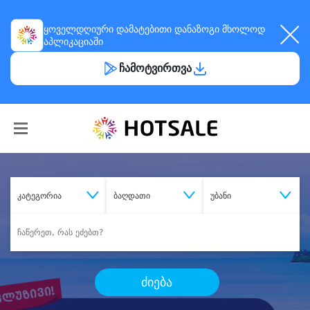
ყოველდღიური
დამატებითი დანაზოგი
მხოლოდ
აპლიკაციაში
ჩამოტვირთვა
კატეგორია
ბაღდათი
უბანი
ძიება