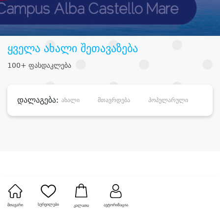
ყველა ახალი შეთავაზება
100+ ფასდაკლება
დალაგება:
ახალი
მთავრდება
პოპულარული
დანა
სურვილები
მთავარი
ავტორიზაცია
კალათა