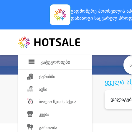
გადმოწერე ჰოთსეილის
აპ
დანაზოგი
საყვარელ პროდ
კატეგორიები
ტურიზმი
ყველა ა
აუზი
დალაგებ
ბოლო წუთის აქცია
კვება
გართობა